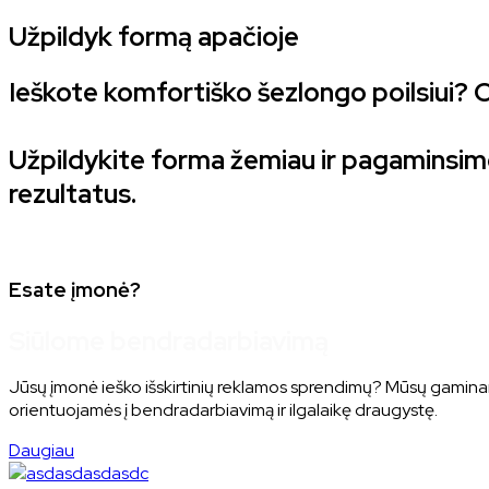
Užpildyk formą apačioje
Ieškote komfortiško šezlongo poilsiui? O
Užpildykite forma žemiau ir pagaminsime
rezultatus.
Esate įmonė?
Siūlome bendradarbiavimą
Jūsų įmonė ieško išskirtinių reklamos sprendimų? Mūsų gaminami š
orientuojamės į bendradarbiavimą ir ilgalaikę draugystę.
Daugiau