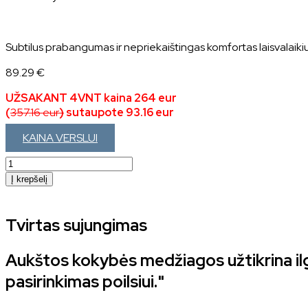
Subtilus prabangumas ir nepriekaištingas komfortas laisvalaikiui
89.29
€
UŽSAKANT 4VNT kaina 264 eur
(
357.16 eur
)
sutaupote 93.16 eur
KAINA VERSLUI
produkto
kiekis:
Į krepšelį
Reklaminis
gultas
„California”
Tvirtas sujungimas
Aukštos kokybės medžiagos užtikrina ilg
pasirinkimas poilsiui."