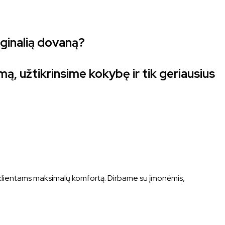
iginalią dovaną?
, užtikrinsime kokybę ir tik geriausius
iks klientams maksimalų komfortą. Dirbame su įmonėmis,