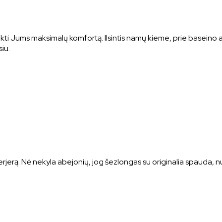
i Jums maksimalų komfortą. Ilsintis namų kieme, prie baseino ar
siu.
erjerą. Nė nekyla abejonių, jog šezlongas su originalia spauda, 