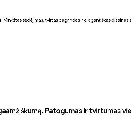
. Minkštas sėdėjimas, tvirtas pagrindas ir elegantiškas dizainas su
aamžiškumą. Patogumas ir tvirtumas vieno