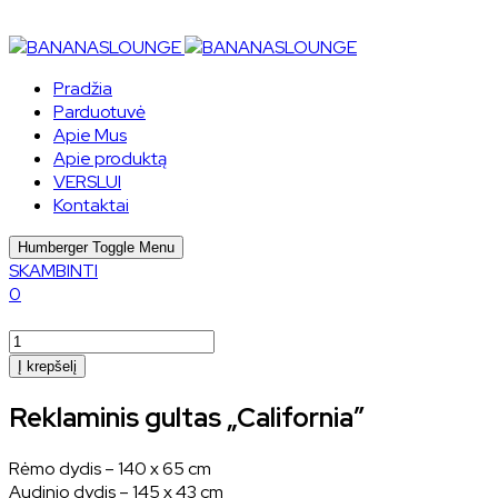
Pradžia
Parduotuvė
Apie Mus
Apie produktą
VERSLUI
Kontaktai
Humberger Toggle Menu
SKAMBINTI
0
produkto
kiekis:
Į krepšelį
Reklaminis
gultas
Reklaminis gultas „California”
„California”
Rėmo dydis – 140 x 65 cm
Audinio dydis – 145 x 43 cm