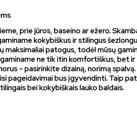
koms
ieme, prie jūros, baseino ar ežero. Skamba 
gaminame kokybiškus ir stilingus šezlong
ūtų maksimaliai patogus, todėl mūsų gami
gaminame ne tik itin komfortiškus, bet ir 
norus – pasirinkite dizainą, norimą spalv
si pageidavimai bus įgyvendinti. Taip pat
tilingais bei kokybiškais lauko baldais.