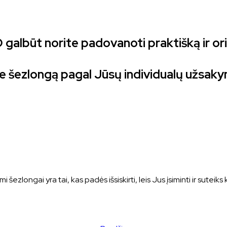
 galbūt norite padovanoti praktišką ir or
 šezlongą pagal Jūsų individualų užsakymą
ezlongai yra tai, kas padės išsiskirti, leis Jus įsiminti ir sute