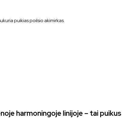
kuria puikias poilsio akimirkas.
je harmoningoje linijoje – tai puikus