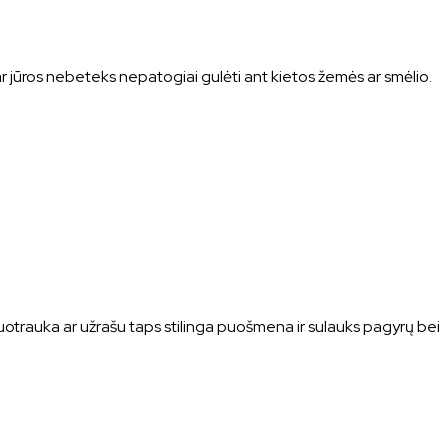
 jūros nebeteks nepatogiai gulėti ant kietos žemės ar smėlio.
nuotrauka ar užrašu taps stilinga puošmena ir sulauks pagyrų bei