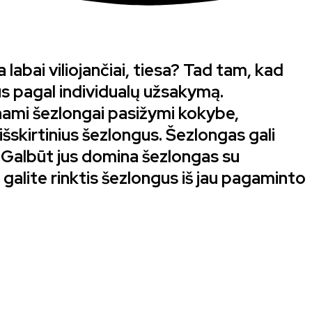
labai viliojančiai, tiesa? Tad tam, kad
us pagal individualų užsakymą.
nami šezlongai pasižymi kokybe,
išskirtinius šezlongus. Šezlongas gali
ą. Galbūt jus domina šezlongas su
 galite rinktis šezlongus iš jau pagaminto