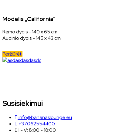
Modelis „California”
Rėmo dydis - 140 x 65 cm
Audinio dydis - 145 x 43 cm
Peržiūrėti
Susisiekimui
info@bananaslounge.eu
+37062554400
I - V: 8:00 - 18:00