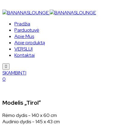
Pradžia
Parduotuvė
Apie Mus
Apie produktą
VERSLUI
Kontaktai
Humberger
Toggle
SKAMBINTI
Menu
0
Modelis „Tirol”
Rėmo dydis - 140 x 60 cm
Audinio dydis - 145 x 43 cm