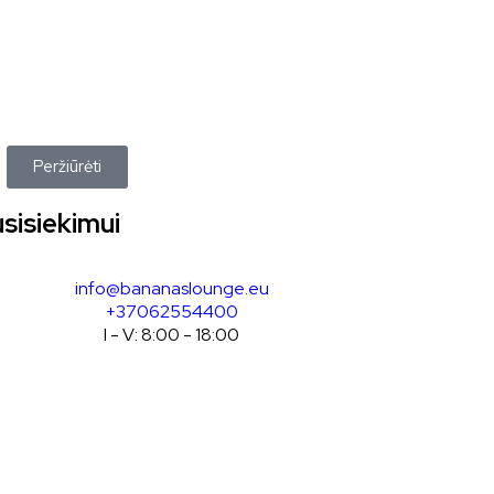
Peržiūrėti
sisiekimui
info@bananaslounge.eu
+37062554400
I - V: 8:00 - 18:00