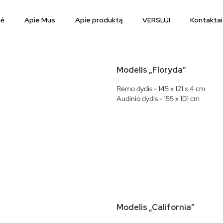
vė
Apie Mus
Apie produktą
VERSLUI
Kontaktai
Modelis „Floryda”
Rėmo dydis - 145 x 121 x 4 cm
Audinio dydis - 155 x 101 cm
Modelis „California”