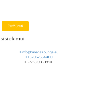
Peržiūrėti
sisiekimui
info@bananaslounge.eu
+37062554400
I - V: 8:00 - 18:00