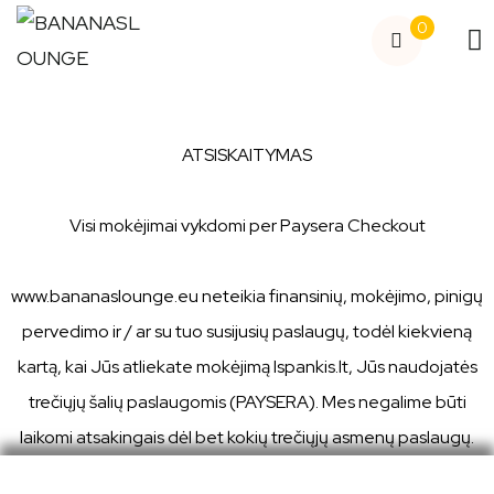
0
ATSISKAITYMAS
Visi mokėjimai vykdomi per Paysera Checkout
www.bananaslounge.eu neteikia finansinių, mokėjimo, pinigų
pervedimo ir / ar su tuo susijusių paslaugų, todėl kiekvieną
kartą, kai Jūs atliekate mokėjimą Ispankis.lt, Jūs naudojatės
trečiųjų šalių paslaugomis (PAYSERA). Mes negalime būti
laikomi atsakingais dėl bet kokių trečiųjų asmenų paslaugų.